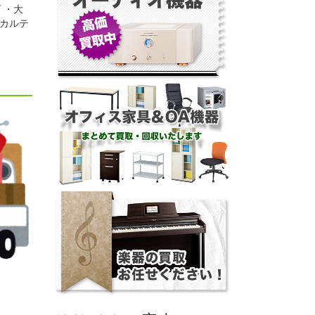
 ・大
 カルテ