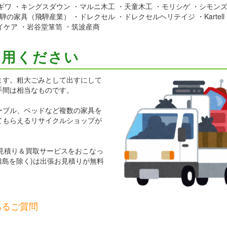
ギワ ・キングスダウン ・マルニ木工 ・天童木工 ・モリシゲ ・シモンズ
家具（飛騨産業） ・ドレクセル ・ドレクセルヘリテイジ ・Kartell
イケア ・岩谷堂箪笥 ・筑波産商
利用ください
ます。粗大ごみとして出すにして
手間は相当なものです。
ーブル、ベッドなど複数の家具を
てもらえるリサイクルショップが
お見積り＆買取サービスをおこなっ
離島を除く)は出張お見積りが無料
あるご質問