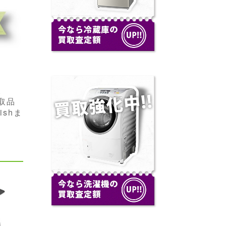
。
取品
shま