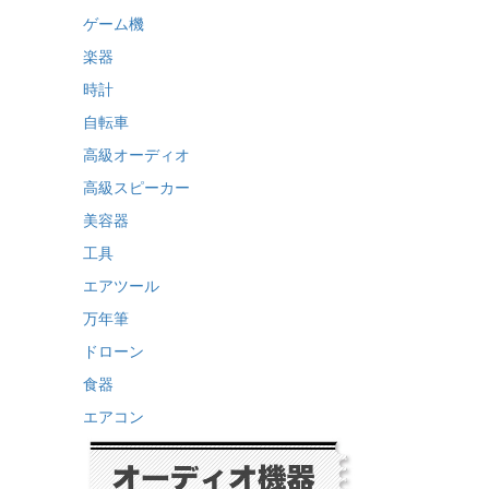
ゲーム機
楽器
時計
自転車
高級オーディオ
高級スピーカー
美容器
工具
エアツール
万年筆
ドローン
食器
エアコン