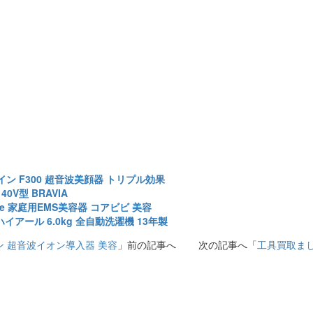
イン F300 超音波美顔器 トリプル効果
0V型 BRAVIA
face 家庭用EMS美容器 コアビビ 美容
ハイアール 6.0kg 全自動洗濯機 13年製
オン 超音波イオン導入器 美容
」前の記事へ 次の記事へ「
工具買取ま