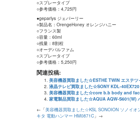
○スプレータイプ
○参考価格：4,725円
●geparlys ジェパーリー
○製品名：OrengeHoney オレンジハニー
○フランス製
○容量：60ml
○残量：8割程
○オーデパルファム
○スプレータイプ
○参考価格：5,250円
関連投稿:
美容機器買取ました☆ESTHE TWIN エステツ
液晶テレビ買取ました☆SONY KDL-40EX720 4
美容機器買取ました☆core b.b body and 
家電製品買取ました☆AQUA AQW-S601(W) 
←「
美容機器買取ました☆KSL SONOION ソノイ
キタ 電動ハンマー HM0871C
」→