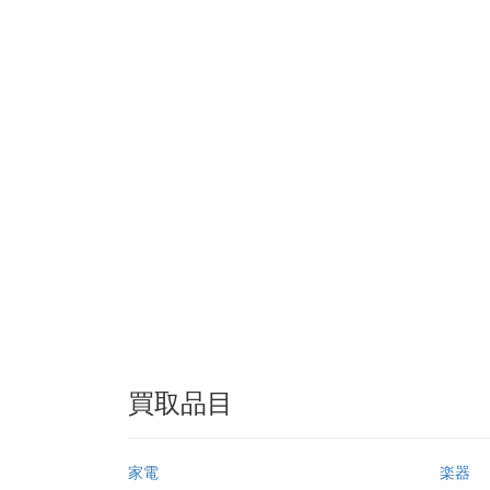
買取品目
家電
楽器