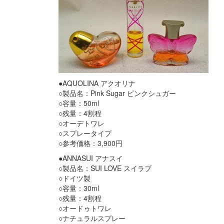
●AQUOLINA アクオリナ
○製品名：Pink Sugar ピンクシュガー
○容量：50ml
○残量：4割程
○オーデトワレ
○スプレータイプ
○参考価格：3,900円
●ANNASUI アナスイ
○製品名：SUI LOVE スイラブ
○ドイツ製
○容量：30ml
○残量：4割程
○オードゥトワレ
○ナチュラルスプレー