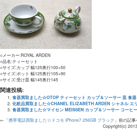
○メーカー:ROYAL ARDEN
○品名:ティーセット
○サイズ:カップ 幅125奥行100×50
○サイズ:ポット 幅125奥行105×90
○サイズ:受け皿 幅145奥行145
関連投稿:
食器買取ました☆OTOP ティーセット カップ＆ソーサー 皿 食器
化粧品買取ました☆CHANEL ELIZABETH ARDEN シャネル
食器買取ました☆マイセン MEISSEN カップ＆ソーサー コーヒ
←「
携帯電話買取ました☆ドコモ iPhone7 256GB ブラック
」前の記
Copyright(c) 201