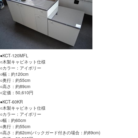
●KCT-120MFL
○木製キャビネット仕様
○カラー：アイボリー
○幅：約120cm
○奥行：約55cm
○高さ：約89cm
○定価：50,610円
●KCT-60KR
○木製キャビネット仕様
○カラー：アイボリー
○幅：約60cm
○奥行：約55cm
○高さ：約62cm(バックガード付きの場合：約89cm)