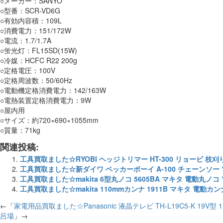
○メーカー：SANYO
○型番：SCR-VD6G
○有効内容積：109L
○消費電力：151/172W
○電流：1.7/1.7A
○蛍光灯：FL15SD(15W)
○冷媒：HCFC R22 200g
○定格電圧：100V
○定格周波数：50/60Hz
○電動機定格消費電力：142/163W
○電熱装置定格消費電力：9W
○屋内用
○サイズ：約720×690×1055mm
○質量：71kg
関連投稿:
工具買取ました☆RYOBI ヘッジトリマー HT-300 リョービ 枝刈
工具買取ました☆新ダイワ ペッカーボーイ A-100 チェーンソー
工具買取ました☆makita 6型丸ノコ 5605BA マキタ 電動丸ノコ
工具買取ました☆makita 110mmカンナ 1911B マキタ 電動カ
←「
家電用品買取ました☆Panasonic 液晶テレビ TH-L19C5-K 19V
呂場
」→